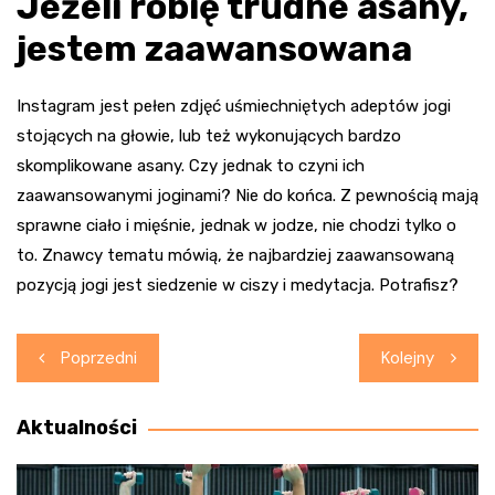
Jeżeli robię trudne asany,
jestem zaawansowana
Instagram jest pełen zdjęć uśmiechniętych adeptów jogi
stojących na głowie, lub też wykonujących bardzo
skomplikowane asany. Czy jednak to czyni ich
zaawansowanymi joginami? Nie do końca. Z pewnością mają
sprawne ciało i mięśnie, jednak w jodze, nie chodzi tylko o
to. Znawcy tematu mówią, że najbardziej zaawansowaną
pozycją jogi jest siedzenie w ciszy i medytacja. Potrafisz?
Nawigacja
Poprzedni
Kolejny
wpisu
Aktualności