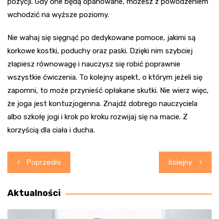
pozycji. Gdy one będą opanowane, możesz z powodzeniem
wchodzić na wyższe poziomy.
Nie wahaj się sięgnąć po dedykowane pomoce, jakimi są
korkowe kostki, poduchy oraz paski. Dzięki nim szybciej
złapiesz równowagę i nauczysz się robić poprawnie
wszystkie ćwiczenia. To kolejny aspekt, o którym jeżeli się
zapomni, to może przynieść opłakane skutki. Nie wierz więc,
że joga jest kontuzjogenna. Znajdź dobrego nauczyciela
albo szkołę jogi i krok po kroku rozwijaj się na macie. Z
korzyścią dla ciała i ducha.
Nawigacja
Poprzedni
Kolejny
wpisu
Aktualności