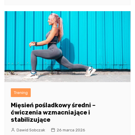
Trening
Mięsień pośladkowy średni –
ćwiczenia wzmacniające i
stabilizujące
Dawid Sobczak
26 marca 2026