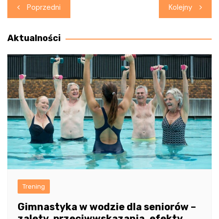
Nawigacja
Poprzedni
Kolejny
wpisu
Aktualności
Trening
Gimnastyka w wodzie dla seniorów –
zalety, przeciwwskazania, efekty