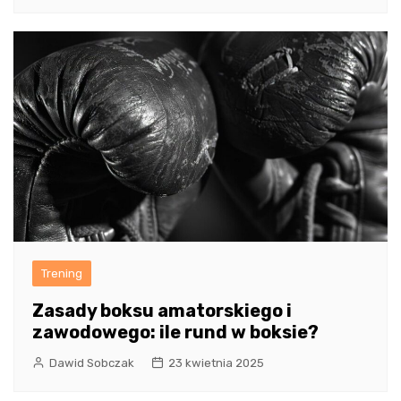
Trening
Zasady boksu amatorskiego i
zawodowego: ile rund w boksie?
Dawid Sobczak
23 kwietnia 2025