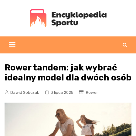
Skip
to
content
Rower tandem: jak wybrać
idealny model dla dwóch osób
Dawid Sobczak
3 lipca 2025
Rower