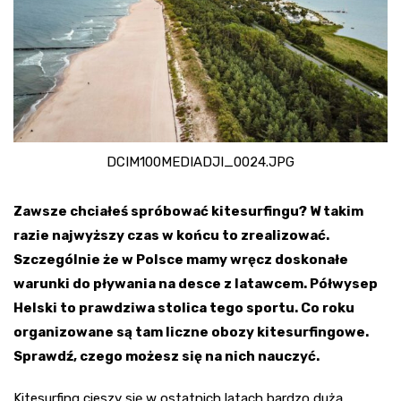
DCIM100MEDIADJI_0024.JPG
Zawsze chciałeś spróbować kitesurfingu? W takim
razie najwyższy czas w końcu to zrealizować.
Szczególnie że w Polsce mamy wręcz doskonałe
warunki do pływania na desce z latawcem. Półwysep
Helski to prawdziwa stolica tego sportu. Co roku
organizowane są tam liczne obozy kitesurfingowe.
Sprawdź, czego możesz się na nich nauczyć.
Kitesurfing cieszy się w ostatnich latach bardzo dużą