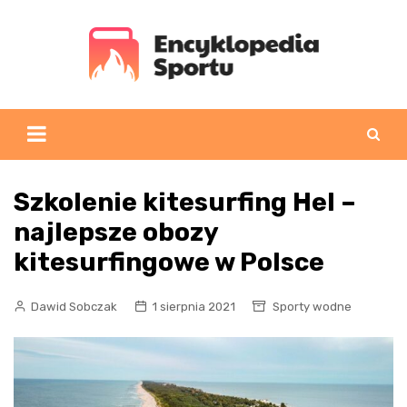
Skip
to
content
Szkolenie kitesurfing Hel –
najlepsze obozy
kitesurfingowe w Polsce
Dawid Sobczak
1 sierpnia 2021
Sporty wodne