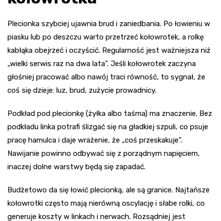
Plecionka szybciej ujawnia brud i zaniedbania. Po łowieniu w
piasku lub po deszczu warto przetrzeć kołowrotek, a rolkę
kabłąka obejrzeć i oczyścić. Regularność jest ważniejsza niż
„wielki serwis raz na dwa lata”. Jeśli kołowrotek zaczyna
głośniej pracować albo nawój traci równość, to sygnał, że
coś się dzieje: luz, brud, zużycie prowadnicy.
Podkład pod plecionkę (żyłka albo taśma) ma znaczenie. Bez
podkładu linka potrafi ślizgać się na gładkiej szpuli, co psuje
pracę hamulca i daje wrażenie, że „coś przeskakuje”.
Nawijanie powinno odbywać się z porządnym napięciem,
inaczej dolne warstwy będą się zapadać.
Budżetowo da się łowić plecionką, ale są granice. Najtańsze
kołowrotki często mają nierówną oscylację i słabe rolki, co
generuje koszty w linkach i nerwach. Rozsądniej jest