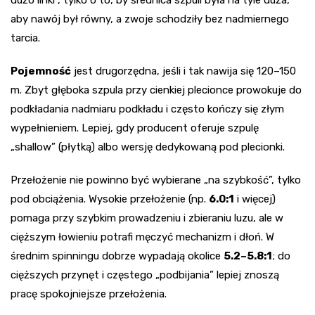
dużo linki”, tylko o to, by średnica szpuli była na tyle duża,
aby nawój był równy, a zwoje schodziły bez nadmiernego
tarcia.
Pojemność
jest drugorzędna, jeśli i tak nawija się 120–150
m. Zbyt głęboka szpula przy cienkiej plecionce prowokuje do
podkładania nadmiaru podkładu i często kończy się złym
wypełnieniem. Lepiej, gdy producent oferuje szpulę
„shallow” (płytką) albo wersję dedykowaną pod plecionki.
Przełożenie nie powinno być wybierane „na szybkość”, tylko
pod obciążenia. Wysokie przełożenie (np.
6.0:1
i więcej)
pomaga przy szybkim prowadzeniu i zbieraniu luzu, ale w
cięższym łowieniu potrafi męczyć mechanizm i dłoń. W
średnim spinningu dobrze wypadają okolice
5.2–5.8:1
; do
cięższych przynęt i częstego „podbijania” lepiej znoszą
pracę spokojniejsze przełożenia.