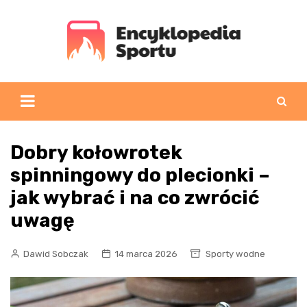
Skip
to
content
Dobry kołowrotek
spinningowy do plecionki –
jak wybrać i na co zwrócić
uwagę
Dawid Sobczak
14 marca 2026
Sporty wodne