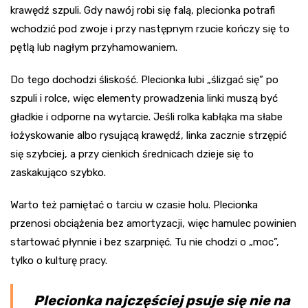
krawędź szpuli. Gdy nawój robi się falą, plecionka potrafi
wchodzić pod zwoje i przy następnym rzucie kończy się to
pętlą lub nagłym przyhamowaniem.
Do tego dochodzi śliskość. Plecionka lubi „ślizgać się” po
szpuli i rolce, więc elementy prowadzenia linki muszą być
gładkie i odporne na wytarcie. Jeśli rolka kabłąka ma słabe
łożyskowanie albo rysującą krawędź, linka zacznie strzępić
się szybciej, a przy cienkich średnicach dzieje się to
zaskakująco szybko.
Warto też pamiętać o tarciu w czasie holu. Plecionka
przenosi obciążenia bez amortyzacji, więc hamulec powinien
startować płynnie i bez szarpnięć. Tu nie chodzi o „moc”,
tylko o kulturę pracy.
Plecionka najczęściej psuje się nie na