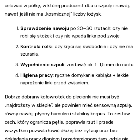
celować w półkę, w której producent dba o szpulę i nawój,
nawet jeśli nie ma „kosmicznej” liczby łożysk.
Sprawdzenie nawoju
po 20–30 rzutach: czy nie
robi się stożek i czy nie wpada linka pod zwoje.
Kontrola rolki
: czy kręci się swobodnie i czy nie ma
szurania.
Wypełnienie szpuli
: zostawić ok. 1–1,5 mm do rantu.
Higiena pracy
: ręczne domykanie kabłąka + lekkie
naprężenie linki przed zwijaniem.
Dobrze dobrany kołowrotek do plecionki nie musi być
„najdroższy w sklepie”, ale powinien mieć sensowną szpulę,
równy nawój, płynny hamulec i stabilny korpus. To zestaw
cech, który ogranicza pętle, poprawia rzut i przede
wszystkim pozwala łowić dłużej bez irytacji oraz bez
dokładania pracy dłoniom i przedramionom tam, gdzie nie