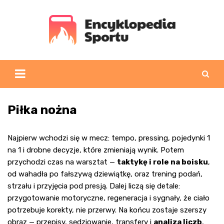
Skip
to
content
Piłka nożna
Najpierw wchodzi się w mecz: tempo, pressing, pojedynki 1
na 1 i drobne decyzje, które zmieniają wynik. Potem
przychodzi czas na warsztat —
taktykę i role na boisku
,
od wahadła po fałszywą dziewiątkę, oraz trening podań,
strzału i przyjęcia pod presją. Dalej liczą się detale:
przygotowanie motoryczne, regeneracja i sygnały, że ciało
potrzebuje korekty, nie przerwy. Na końcu zostaje szerszy
obraz — przepisy, sędziowanie, transfery i
analiza liczb
,