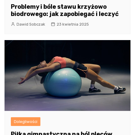
Problemy i bóle stawu krzyżowo
biodrowego: jak zapobiegać i leczyć
Dawid Sobczak
23 kwietnia 2025
Dolegliwości
Piłka gimnastyczna na ból pleców.