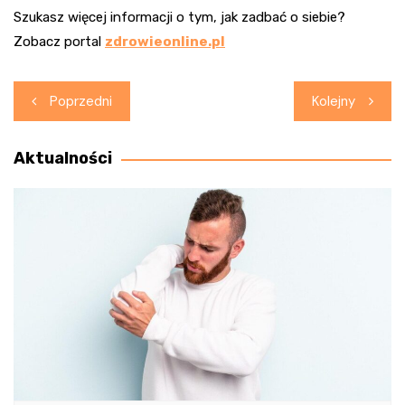
Szukasz więcej informacji o tym, jak zadbać o siebie?
Zobacz portal
zdrowieonline.pl
Nawigacja
Poprzedni
Kolejny
wpisu
Aktualności