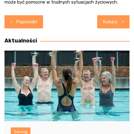
może być pomocne w trudnych sytuacjach życiowych.
Nawigacja
Poprzedni
Kolejny
wpisu
Aktualności
Trening