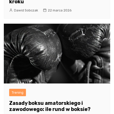
kroku
Dawid Sobczak
22 marca 2026
Trening
Zasady boksu amatorskiego i
zawodowego: ile rund w boksie?