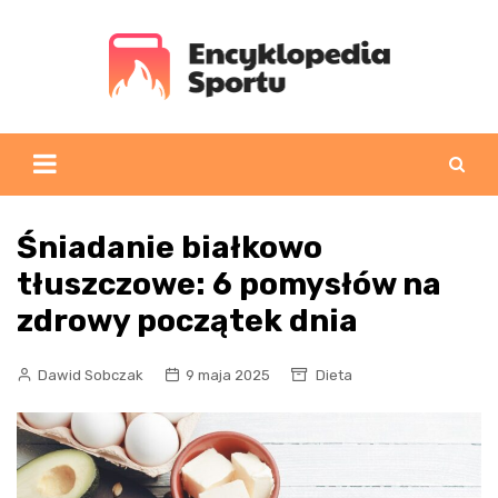
Skip
to
content
Śniadanie białkowo
tłuszczowe: 6 pomysłów na
zdrowy początek dnia
Dawid Sobczak
9 maja 2025
Dieta