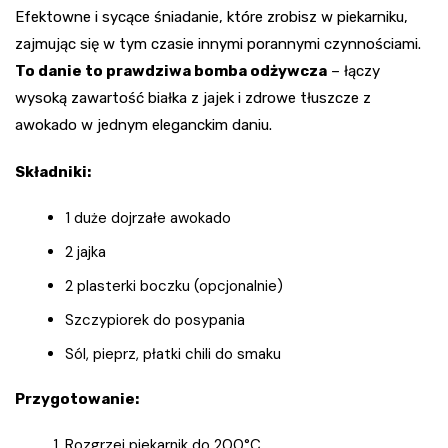
Efektowne i sycące śniadanie, które zrobisz w piekarniku,
zajmując się w tym czasie innymi porannymi czynnościami.
To danie to prawdziwa bomba odżywcza
– łączy
wysoką zawartość białka z jajek i zdrowe tłuszcze z
awokado w jednym eleganckim daniu.
Składniki:
1 duże dojrzałe awokado
2 jajka
2 plasterki boczku (opcjonalnie)
Szczypiorek do posypania
Sól, pieprz, płatki chili do smaku
Przygotowanie:
Rozgrzej piekarnik do 200°C.