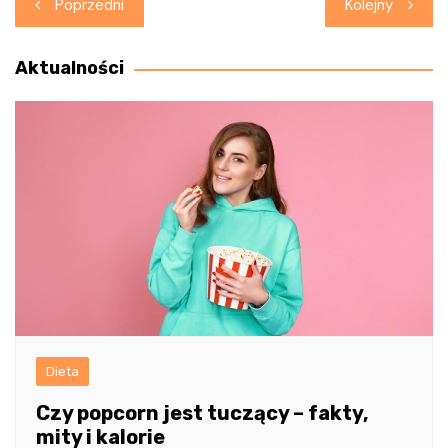
Nawigacja
Poprzedni
Kolejny
wpisu
Aktualności
Dieta
Czy popcorn jest tuczący – fakty,
mity i kalorie