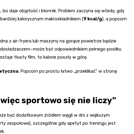
 bo daje objętość i błonnik. Problem zaczyna się wtedy, gdy
ajbardziej kalorycznym makroskładnikiem (
9 kcal/g
), a popcorn
edna z air-fryera lub maszyny na gorące powietrze będzie
i dosładzaczem—może być odpowiednikiem pełnego posiłku.
ostaje tłusty film, to kalorie poszły w górę.
etyczna
. Popcorn po prostu łatwo „przeklikać” w stronę
więc sportowo się nie liczy”
może być dodatkowym źródłem węgli w dni z większym
orty zespołowe), szczególnie gdy apetyt po treningu jest
ek.