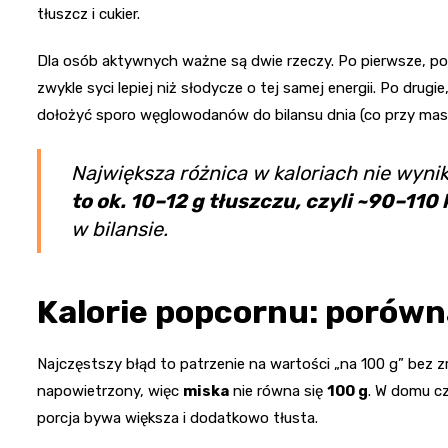
tłuszcz i cukier.
Dla osób aktywnych ważne są dwie rzeczy. Po pierwsze, pop
zwykle syci lepiej niż słodycze o tej samej energii. Po drugi
dołożyć sporo węglowodanów do bilansu dnia (co przy masie
Największa różnica w kaloriach nie wyni
to ok. 10–12 g tłuszczu, czyli ~90–110 
w bilansie.
Kalorie popcornu: porówna
Najczęstszy błąd to patrzenie na wartości „na 100 g” bez zro
napowietrzony, więc
miska
nie równa się
100 g
. W domu cz
porcja bywa większa i dodatkowo tłusta.