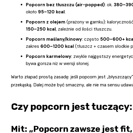
Popcorn bez tłuszczu (air-popped)
: ok.
380–390
około
95–120 kcal
.
Popcorn z olejem
(prażony w garnku): kalorycznoś
150–250 kcal
, zależnie od ilości tłuszczu.
Popcorn maślany/kinowy
: często
500–600+ kca
zakres
600–1200 kcal
(tłuszcz + czasem słodkie p
Popcorn karmelowy
: zwykle najgęstszy energety
bywa gorsza niż w wersji słonej.
Warto złapać prostą zasadę: jeśli popcorn jest „błyszczący”
przekąską. Dalej może być smaczny, ale nie ma sensu udawa
Czy popcorn jest tuczący:
Mit: „Popcorn zawsze jest fit