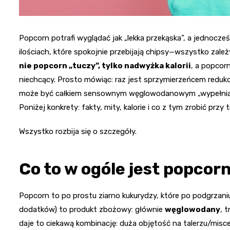
Popcorn potrafi wyglądać jak „lekka przekąska”, a jednocześ
ilościach, które spokojnie przebijają chipsy—wszystko zale
nie popcorn „tuczy”, tylko nadwyżka kalorii
, a popcor
niechcący. Prosto mówiąc: raz jest sprzymierzeńcem redukcj
może być całkiem sensownym węglowodanowym „wypełniacze
Poniżej konkrety: fakty, mity, kalorie i co z tym zrobić przy 
Wszystko rozbija się o szczegóły.
Co to w ogóle jest popcor
Popcorn to po prostu ziarno kukurydzy, które po podgrzani
dodatków) to produkt zbożowy: głównie
węglowodany
, 
daje to ciekawą kombinację: duża objętość na talerzu/misce