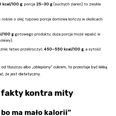
 kcal/100 g
; porcja
25–30 g
(suchych ziaren) to zwykle
ć rośnie o olej; typowo porcja domowa kończy w okolicach
l/100 g
gotowego produktu; duża porcja może wpaść w
olewy).
cznie; łatwo przekroczyć
450–550 kcal/100 g
, a sytość
 od tłuszczu albo „oblepiony” cukrem, to przestaje być lekką
ć, że jest dietetyczny.
 fakty kontra mity
, bo ma mało kalorii”