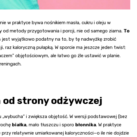
nie w praktyce bywa nośnikiem masła, cukru i oleju w
ży od metody przygotowania i porcji, nie od samego ziarna.
To
n jest wyjątkowo podatny na to, by tę nadwyżkę zrobić
i, raz kaloryczną pułapką. W sporcie ma jeszcze jeden twist:
m” objętościowym, ale łatwo go źle ustawić w planie.
treningach.
n od strony odżywczej
u „wybucha” i zwiększa objętość. W wersji podstawowej (bez
trochę
białka
, mało tłuszczu i sporo
błonnika
. W praktyce
 przy relatywnie umiarkowanej kaloryczności—o ile nie dojdzie