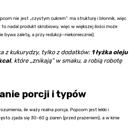
corn nie jest „czystym cukrem”: ma strukturę i błonnik, więc
e, to nadal produkt skrobiowy, więc w większej ilości może
 bywa zaletą, a przy redukcji—niekoniecznie).
ka z kukurydzy, tylko z dodatków:
1 łyżka oleju
kcal
, które „znikają” w smaku, a robią robotę
nie porcji i typów
zumienia, ile waży realna porcja. Popcorn jest lekki i
ęsto zjada się 30–60 g ziaren (przed prażeniem), a w kinie