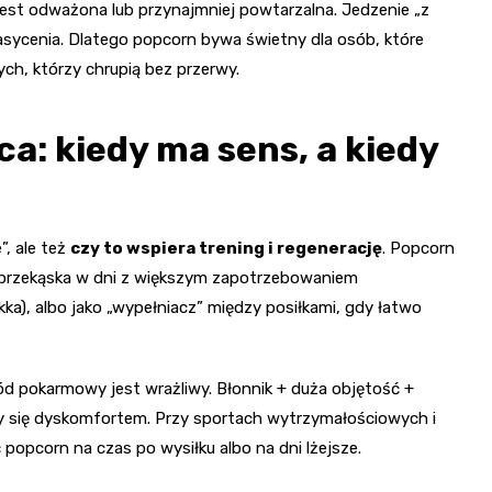
a jest odważona lub przynajmniej powtarzalna. Jedzenie „z
nasycenia. Dlatego popcorn bywa świetny dla osób, które
tych, którzy chrupią bez przerwy.
a: kiedy ma sens, a kiedy
”, ale też
czy to wspiera trening i regenerację
. Popcorn
a przekąska w dni z większym zapotrzebowaniem
kka), albo jako „wypełniacz” między posiłkami, gdy łatwo
d pokarmowy jest wrażliwy. Błonnik + duża objętość +
zy się dyskomfortem. Przy sportach wytrzymałościowych i
 popcorn na czas po wysiłku albo na dni lżejsze.