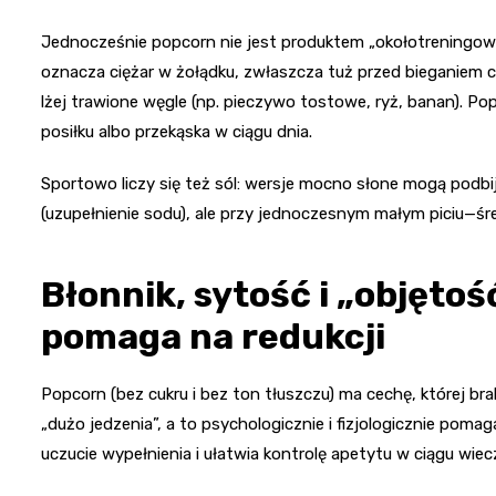
Jednocześnie popcorn nie jest produktem „okołotreningowym
oznacza ciężar w żołądku, zwłaszcza tuż przed bieganiem c
lżej trawione węgle (np. pieczywo tostowe, ryż, banan). 
posiłku albo przekąska w ciągu dnia.
Sportowo liczy się też sól: wersje mocno słone mogą podbi
(uzupełnienie sodu), ale przy jednoczesnym małym piciu—ś
Błonnik, sytość i „objęto
pomaga na redukcji
Popcorn (bez cukru i bez ton tłuszczu) ma cechę, której br
„dużo jedzenia”, a to psychologicznie i fizjologicznie poma
uczucie wypełnienia i ułatwia kontrolę apetytu w ciągu wiec