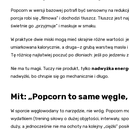
Popcorn w wersji bazowej potrafi być sensowny na redukcji,
porcja robi się „filmowa” i dochodzi tłuszcz. Tłuszcz jest n
świetnie go „przyjmuje” i maskuje w smaku.
W praktyce dwie miski mogą mieć skrajnie różne wartości: j
umiarkowana kalorycznie, a druga—z grubą warstwą masła 
Tę różnicę najłatwiej poczuć po dłoniach: jeśli po jedzeniu z
Nie ma tu magii. Tuczy nie produkt, tylko
nadwyżka energ
nadwyżki, bo chrupie się go mechanicznie i długo.
Mit: „Popcorn to same węgle, 
W sporcie węglowodany to narzędzie, nie wróg. Popcorn 
wydatkiem (trening siłowy o dużej objętości, interwały, sp
duży, a jednocześnie nie ma ochoty na kolejny „ciężki” posił