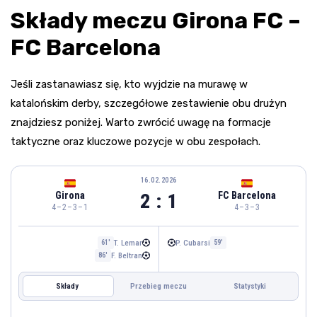
Składy meczu Girona FC –
FC Barcelona
Jeśli zastanawiasz się, kto wyjdzie na murawę w
katalońskim derby, szczegółowe zestawienie obu drużyn
znajdziesz poniżej. Warto zwrócić uwagę na formacje
taktyczne oraz kluczowe pozycje w obu zespołach.
16.02.2026
2 : 1
Girona
FC Barcelona
4–2–3–1
4–3–3
T. Lemar
P. Cubarsi
61'
59'
F. Beltran
86'
Składy
Przebieg meczu
Statystyki
FC BARCELONA
GIRONA