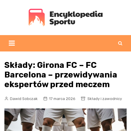
Skip
to
content
Składy: Girona FC – FC
Barcelona – przewidywania
ekspertów przed meczem
Dawid Sobczak
17 marca 2026
Składy i zawodnicy