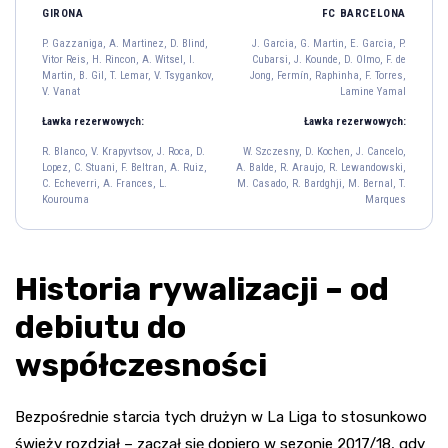
GIRONA
FC BARCELONA
P. Gazzaniga
P. Gazzaniga, A. Martinez, D. Blind,
J. Garcia, G. Martin, E. Garcia, P.
13
Vitor Reis, H. Rincon, A. Witsel, I.
Cubarsi, J. Kounde, D. Olmo, F. de
A. Martinez
D. Blind
Vitor Reis
H. Rincon
Martin, B. Gil, T. Lemar, V. Tsygankov,
Jong, Fermín, Raphinha, F. Torres,
4
17
12
2
V. Vanat
Lamine Yamal
A. Witsel
I. Martin
Ławka rezerwowych:
Ławka rezerwowych:
20
23
R. Blanco, V. Krapyvtsov, J. Roca, D.
W. Szczesny, D. Kochen, J. Cancelo,
B. Gil
T. Lemar
V. Tsygankov
Lopez, C. Stuani, F. Beltran, A. Ruiz,
A. Balde, R. Araujo, R. Lewandowski,
21
11
15
C. Echeverri, A. Frances, L.
M. Casado, R. Bardghji, M. Bernal, T.
V. Vanat
Kourouma
Marques
19
Historia rywalizacji – od
Raphinha
F. Torres
Lamine Yamal
11
7
10
debiutu do
D. Olmo
F. de Jong
Fermín
20
21
16
współczesności
G. Martin
E. Garcia
P. Cubarsi
J. Kounde
18
24
5
23
J. Garcia
Bezpośrednie starcia tych drużyn w La Liga to stosunkowo
13
świeży rozdział – zaczął się dopiero w sezonie 2017/18, gdy