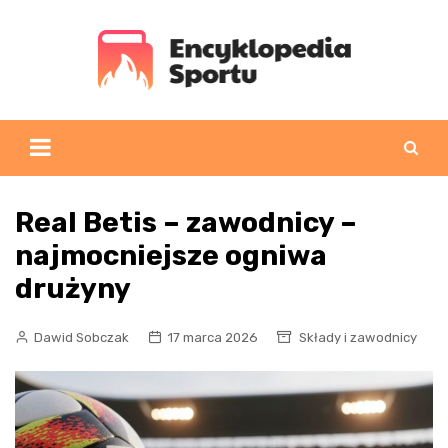
Skip
to
content
Real Betis – zawodnicy –
najmocniejsze ogniwa
drużyny
Dawid Sobczak
17 marca 2026
Składy i zawodnicy