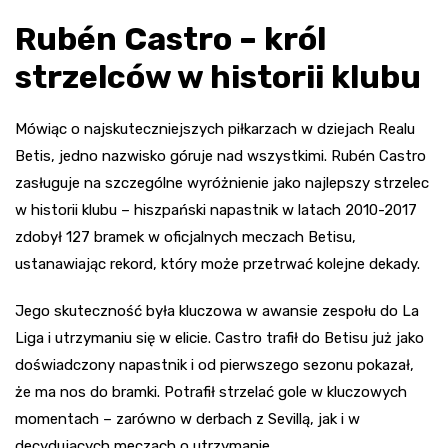
Rubén Castro – król
strzelców w historii klubu
Mówiąc o najskuteczniejszych piłkarzach w dziejach Realu
Betis, jedno nazwisko góruje nad wszystkimi. Rubén Castro
zasługuje na szczególne wyróżnienie jako najlepszy strzelec
w historii klubu – hiszpański napastnik w latach 2010-2017
zdobył 127 bramek w oficjalnych meczach Betisu,
ustanawiając rekord, który może przetrwać kolejne dekady.
Jego skuteczność była kluczowa w awansie zespołu do La
Liga i utrzymaniu się w elicie. Castro trafił do Betisu już jako
doświadczony napastnik i od pierwszego sezonu pokazał,
że ma nos do bramki. Potrafił strzelać gole w kluczowych
momentach – zarówno w derbach z Sevillą, jak i w
decydujących meczach o utrzymanie.