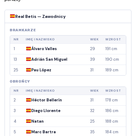
Real Betis — Zawodnicy
BRAMKARZE
NR
IMIĘ I NAZWISKO
WIEK
WZROST
1
Álvaro Valles
29
191 cm
13
Adrián San Miguel
39
190 cm
25
Pau López
31
189 cm
OBROŃCY
NR
IMIĘ I NAZWISKO
WIEK
WZROST
2
Héctor Bellerín
31
178 cm
3
Diego Llorente
32
186 cm
4
Natan
25
188 cm
5
Marc Bartra
35
184 cm