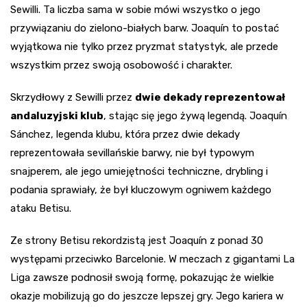
Sewilli. Ta liczba sama w sobie mówi wszystko o jego
przywiązaniu do zielono-białych barw. Joaquín to postać
wyjątkowa nie tylko przez pryzmat statystyk, ale przede
wszystkim przez swoją osobowość i charakter.
Skrzydłowy z Sewilli przez
dwie dekady reprezentował
andaluzyjski klub
, stając się jego żywą legendą. Joaquín
Sánchez, legenda klubu, która przez dwie dekady
reprezentowała sevillańskie barwy, nie był typowym
snajperem, ale jego umiejętności techniczne, drybling i
podania sprawiały, że był kluczowym ogniwem każdego
ataku Betisu.
Ze strony Betisu rekordzistą jest Joaquín z ponad 30
występami przeciwko Barcelonie. W meczach z gigantami La
Liga zawsze podnosił swoją formę, pokazując że wielkie
okazje mobilizują go do jeszcze lepszej gry. Jego kariera w