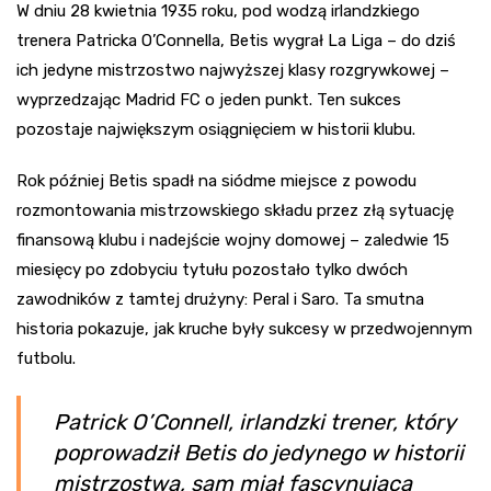
W dniu 28 kwietnia 1935 roku, pod wodzą irlandzkiego
trenera Patricka O’Connella, Betis wygrał La Liga – do dziś
ich jedyne mistrzostwo najwyższej klasy rozgrywkowej –
wyprzedzając Madrid FC o jeden punkt. Ten sukces
pozostaje największym osiągnięciem w historii klubu.
Rok później Betis spadł na siódme miejsce z powodu
rozmontowania mistrzowskiego składu przez złą sytuację
finansową klubu i nadejście wojny domowej – zaledwie 15
miesięcy po zdobyciu tytułu pozostało tylko dwóch
zawodników z tamtej drużyny: Peral i Saro. Ta smutna
historia pokazuje, jak kruche były sukcesy w przedwojennym
futbolu.
Patrick O’Connell, irlandzki trener, który
poprowadził Betis do jedynego w historii
mistrzostwa, sam miał fascynującą