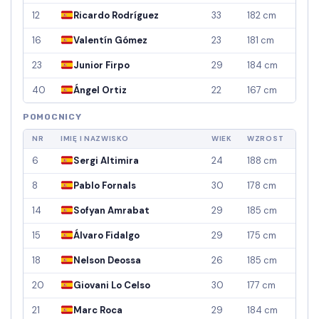
12
Ricardo Rodríguez
33
182 cm
16
Valentín Gómez
23
181 cm
23
Junior Firpo
29
184 cm
40
Ángel Ortiz
22
167 cm
POMOCNICY
NR
IMIĘ I NAZWISKO
WIEK
WZROST
6
Sergi Altimira
24
188 cm
8
Pablo Fornals
30
178 cm
14
Sofyan Amrabat
29
185 cm
15
Álvaro Fidalgo
29
175 cm
18
Nelson Deossa
26
185 cm
20
Giovani Lo Celso
30
177 cm
21
Marc Roca
29
184 cm