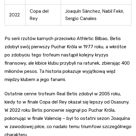
Copa del
Joaquín Sánchez, Nabil Fekir,
2022
Rey
Sergio Canales
Po serii rzutów karnych przeciwko Athletic Bilbao, Betis
zdobył swój pierwszy Puchar Króla w 1977 roku, a wkrótce
po zdobyciu tego trofeum nastąpił kolejny kryzys
finansowy, ale kibice klubu przybyli na ratunek, zbierając 400
milionów pesos. Ta historia pokazuje wyjątkową więź
między klubem a jego fanami.
Ostatnie cenne trofeum Real Betis zdobył w 2005 roku,
kiedy to w finale Copa del Rey okazał się lepszy od Osasuny.
W 2022 roku Betis ponownie sięgnął po Puchar Króla,
pokonując w finale Valencię – był to ostatni sezon Joaquína
w zawodowej piłce, co nadało temu triumfowi szczególnego
charakteru.