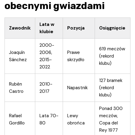
obecnymi gwiazdami
Lata w
Zawodnik
Pozycja
Osiągnięcie
klubie
2000-
619 meczów
Joaquín
2006,
Prawe
(rekord
Sánchez
2015-
skrzydło
klubu)
2022
127 bramek
Rubén
2010-
Napastnik
(rekord
Castro
2017
klubu)
Ponad 300
Rafael
Lata 70-
Lewy
meczów,
Gordillo
80
obrońca
Copa del
Rey 1977