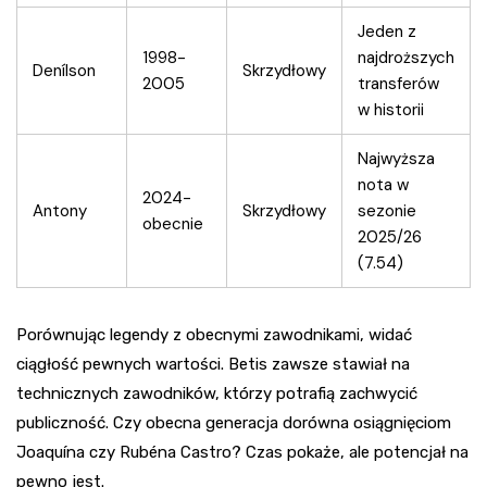
Jeden z
1998-
najdroższych
Denílson
Skrzydłowy
2005
transferów
w historii
Najwyższa
nota w
2024-
Antony
Skrzydłowy
sezonie
obecnie
2025/26
(7.54)
Porównując legendy z obecnymi zawodnikami, widać
ciągłość pewnych wartości. Betis zawsze stawiał na
technicznych zawodników, którzy potrafią zachwycić
publiczność. Czy obecna generacja dorówna osiągnięciom
Joaquína czy Rubéna Castro? Czas pokaże, ale potencjał na
pewno jest.