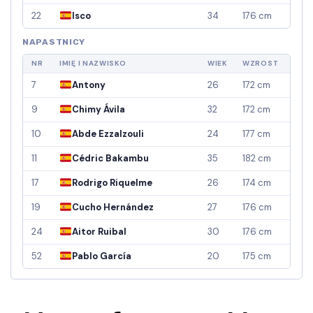
22
Isco
34
176 cm
NAPASTNICY
NR
IMIĘ I NAZWISKO
WIEK
WZROST
7
Antony
26
172 cm
9
Chimy Ávila
32
172 cm
10
Abde Ezzalzouli
24
177 cm
11
Cédric Bakambu
35
182 cm
17
Rodrigo Riquelme
26
174 cm
19
Cucho Hernández
27
176 cm
24
Aitor Ruibal
30
176 cm
52
Pablo García
20
175 cm