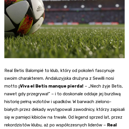
Real Betis Balompié to klub, który od pokoleń fascynuje
swoim charakterem. Andaluzyjska drużyna z Sewilli nosi
motto
¡Viva el Betis manque pierda!
– „Niech żyje Betis,
nawet gdy przegrywa!” – i to doskonale oddaje jej burzliwą
historię pełną wzlotów i upadków. W barwach zielono-
białych przez dekady występowali zawodnicy, którzy zapisali
się w pamięci kibiców na trwałe. Od legend sprzed lat, przez
rekordzistów klubu, aż po współczesnych liderów –
Real