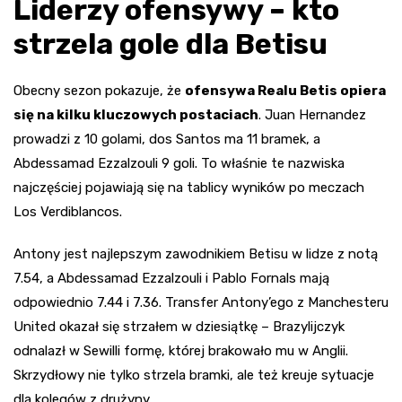
Liderzy ofensywy – kto
strzela gole dla Betisu
Obecny sezon pokazuje, że
ofensywa Realu Betis opiera
się na kilku kluczowych postaciach
. Juan Hernandez
prowadzi z 10 golami, dos Santos ma 11 bramek, a
Abdessamad Ezzalzouli 9 goli. To właśnie te nazwiska
najczęściej pojawiają się na tablicy wyników po meczach
Los Verdiblancos.
Antony jest najlepszym zawodnikiem Betisu w lidze z notą
7.54, a Abdessamad Ezzalzouli i Pablo Fornals mają
odpowiednio 7.44 i 7.36. Transfer Antony’ego z Manchesteru
United okazał się strzałem w dziesiątkę – Brazylijczyk
odnalazł w Sewilli formę, której brakowało mu w Anglii.
Skrzydłowy nie tylko strzela bramki, ale też kreuje sytuacje
dla kolegów z drużyny.