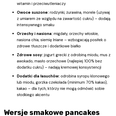
witamin i przeciwutleniaczy
Owoce suszone:
rodzynki, żurawina, morele (używaj
z umiarem ze względu na zawartość cukru) – dodają
intensywnego smaku
Orzechy i nasiona:
migdały, orzechy włoskie,
nasiona chia, siemię lniane – wzbogacają posiłek o
zdrowe tłuszcze i dodatkowe białko
Zdrowe sosy:
jogurt grecki z odrobiną miodu, mus z
awokado, masło orzechowe (najlepiej 100% bez
dodatku cukru) – nadają kremowej konsystencji
Dodatki dla łasuchów:
odrobina syropu klonowego
lub miodu, gorzka czekolada (minimum 70% kakao),
kakao – dla tych, którzy nie mogą odmówić sobie
słodkiego akcentu
Wersje smakowe pancakes