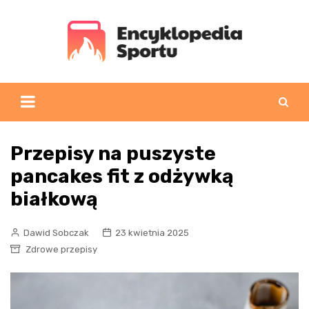
Skip
to
content
Przepisy na puszyste
pancakes fit z odżywką
białkową
Dawid Sobczak
23 kwietnia 2025
Zdrowe przepisy