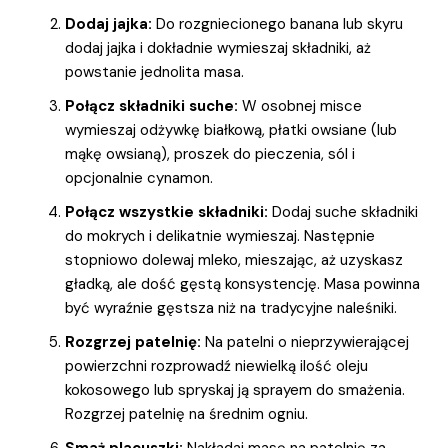
Dodaj jajka:
Do rozgniecionego banana lub skyru
dodaj jajka i dokładnie wymieszaj składniki, aż
powstanie jednolita masa.
Połącz składniki suche:
W osobnej misce
wymieszaj odżywkę białkową, płatki owsiane (lub
mąkę owsianą), proszek do pieczenia, sól i
opcjonalnie cynamon.
Połącz wszystkie składniki:
Dodaj suche składniki
do mokrych i delikatnie wymieszaj. Następnie
stopniowo dolewaj mleko, mieszając, aż uzyskasz
gładką, ale dość gęstą konsystencję. Masa powinna
być wyraźnie gęstsza niż na tradycyjne naleśniki.
Rozgrzej patelnię:
Na patelni o nieprzywierającej
powierzchni rozprowadź niewielką ilość oleju
kokosowego lub spryskaj ją sprayem do smażenia.
Rozgrzej patelnię na średnim ogniu.
Smaż placuszki:
Nakładaj masę na patelnię za