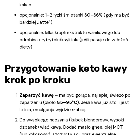
kakao
opcjonalnie: 1–2 łyżki śmietanki 30–36% (gdy ma być
bardziej „latte”)
opcjonalnie: kilka kropli ekstraktu waniliowego lub
odrobina erytrytolu/ksylitolu (jeśli pasuje do założeń
diety)
Przygotowanie keto kawy
krok po kroku
Zaparzyć kawę
– ma być gorąca, najlepiej świeżo po
zaparzeniu (około
85–95°C
). Jeśli kawa już stoi i jest
letnia, emulgacja wyjdzie słabiej.
Do wysokiego naczynia (kubek blenderowy, wysoki
dzbanek) wlać kawę. Dodać masło ghee, olej MCT
(lub kokosowy), szczyptę soli oraz ewentualne