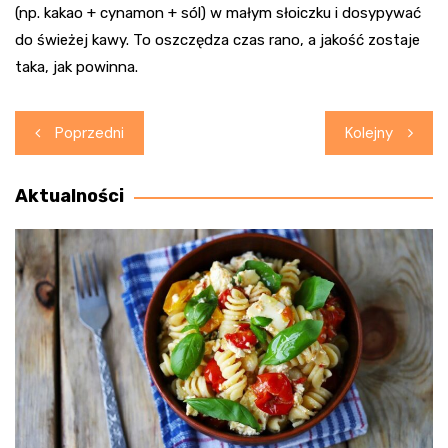
(np. kakao + cynamon + sól) w małym słoiczku i dosypywać
do świeżej kawy. To oszczędza czas rano, a jakość zostaje
taka, jak powinna.
Nawigacja
Poprzedni
Kolejny
wpisu
Aktualności