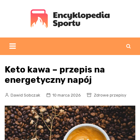
Skip
to
content
Keto kawa – przepis na
energetyczny napój
Dawid Sobczak
10 marca 2026
Zdrowe przepisy