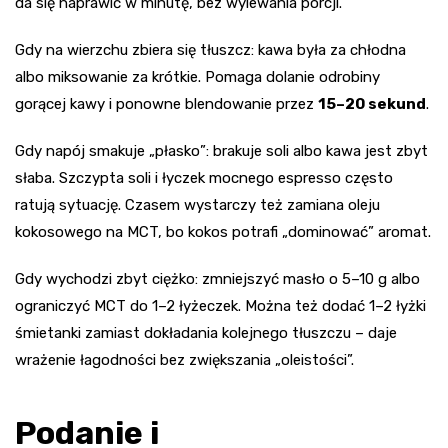
da się naprawić w minutę, bez wylewania porcji.
Gdy na wierzchu zbiera się tłuszcz: kawa była za chłodna
albo miksowanie za krótkie. Pomaga dolanie odrobiny
gorącej kawy i ponowne blendowanie przez
15–20 sekund
.
Gdy napój smakuje „płasko”: brakuje soli albo kawa jest zbyt
słaba. Szczypta soli i łyczek mocnego espresso często
ratują sytuację. Czasem wystarczy też zamiana oleju
kokosowego na MCT, bo kokos potrafi „dominować” aromat.
Gdy wychodzi zbyt ciężko: zmniejszyć masło o 5–10 g albo
ograniczyć MCT do 1–2 łyżeczek. Można też dodać 1–2 łyżki
śmietanki zamiast dokładania kolejnego tłuszczu – daje
wrażenie łagodności bez zwiększania „oleistości”.
Podanie i