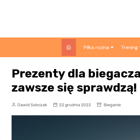
Skip
to
content
Piłka nożna
Trening
Rankingi klubów i lig
Siłownia
Prezenty dla biegacza
siłowe
Składy i zawodnicy
Biegani
zawsze się sprawdzą!
Reprezentacje
Sprzęt 
Rozgrywki
Dawid Sobczak
22 grudnia 2022
Bieganie
Kontuzj