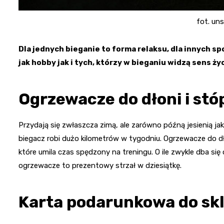
fot. un
Dla jednych bieganie to forma relaksu, dla innych sp
jak hobby jak i tych, którzy w bieganiu widzą sens ż
Ogrzewacze do dłoni i stó
Przydają się zwłaszcza zimą, ale zarówno późną jesienią j
biegacz robi dużo kilometrów w tygodniu. Ogrzewacze do dł
które umila czas spędzony na treningu. O ile zwykle dba się o
ogrzewacze to prezentowy strzał w dziesiątkę.
Karta podarunkowa do sk