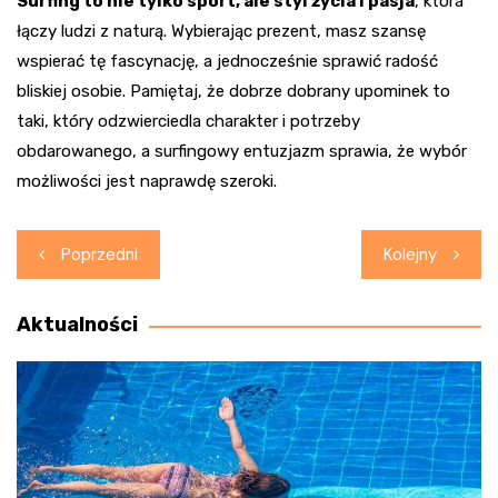
Surfing to nie tylko sport, ale styl życia i pasja
, która
łączy ludzi z naturą. Wybierając prezent, masz szansę
wspierać tę fascynację, a jednocześnie sprawić radość
bliskiej osobie. Pamiętaj, że dobrze dobrany upominek to
taki, który odzwierciedla charakter i potrzeby
obdarowanego, a surfingowy entuzjazm sprawia, że wybór
możliwości jest naprawdę szeroki.
Nawigacja
Poprzedni
Kolejny
wpisu
Aktualności