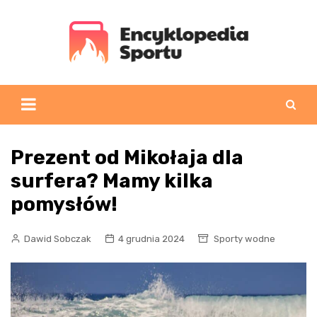
Skip
to
content
Prezent od Mikołaja dla
surfera? Mamy kilka
pomysłów!
Dawid Sobczak
4 grudnia 2024
Sporty wodne