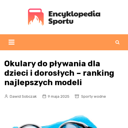
Skip
to
content
Okulary do pływania dla
dzieci i dorosłych – ranking
najlepszych modeli
Dawid Sobczak
9 maja 2025
Sporty wodne