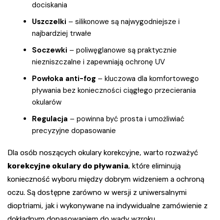
dociskania
Uszczelki
– silikonowe są najwygodniejsze i
najbardziej trwałe
Soczewki
– poliwęglanowe są praktycznie
niezniszczalne i zapewniają ochronę UV
Powłoka anti-fog
– kluczowa dla komfortowego
pływania bez konieczności ciągłego przecierania
okularów
Regulacja
– powinna być prosta i umożliwiać
precyzyjne dopasowanie
Dla osób noszących okulary korekcyjne, warto rozważyć
korekcyjne okulary do pływania
, które eliminują
konieczność wyboru między dobrym widzeniem a ochroną
oczu. Są dostępne zarówno w wersji z uniwersalnymi
dioptriami, jak i wykonywane na indywidualne zamówienie z
dokładnym dopasowaniem do wady wzroku.