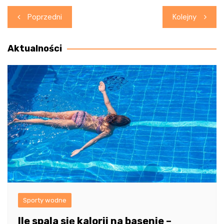
Nawigacja
Poprzedni
Kolejny
wpisu
Aktualności
Sporty wodne
Ile spala się kalorii na basenie –