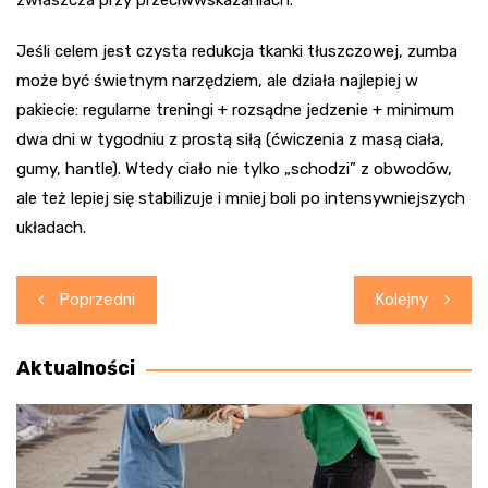
zwłaszcza przy przeciwwskazaniach.
Jeśli celem jest czysta redukcja tkanki tłuszczowej, zumba
może być świetnym narzędziem, ale działa najlepiej w
pakiecie: regularne treningi + rozsądne jedzenie + minimum
dwa dni w tygodniu z prostą siłą (ćwiczenia z masą ciała,
gumy, hantle). Wtedy ciało nie tylko „schodzi” z obwodów,
ale też lepiej się stabilizuje i mniej boli po intensywniejszych
układach.
Nawigacja
Poprzedni
Kolejny
wpisu
Aktualności