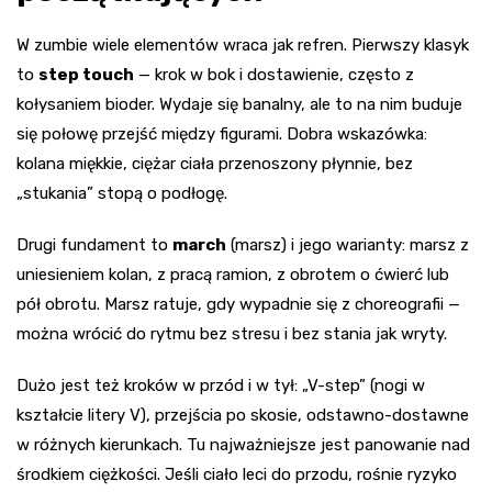
W zumbie wiele elementów wraca jak refren. Pierwszy klasyk
to
step touch
— krok w bok i dostawienie, często z
kołysaniem bioder. Wydaje się banalny, ale to na nim buduje
się połowę przejść między figurami. Dobra wskazówka:
kolana miękkie, ciężar ciała przenoszony płynnie, bez
„stukania” stopą o podłogę.
Drugi fundament to
march
(marsz) i jego warianty: marsz z
uniesieniem kolan, z pracą ramion, z obrotem o ćwierć lub
pół obrotu. Marsz ratuje, gdy wypadnie się z choreografii —
można wrócić do rytmu bez stresu i bez stania jak wryty.
Dużo jest też kroków w przód i w tył: „V-step” (nogi w
kształcie litery V), przejścia po skosie, odstawno-dostawne
w różnych kierunkach. Tu najważniejsze jest panowanie nad
środkiem ciężkości. Jeśli ciało leci do przodu, rośnie ryzyko