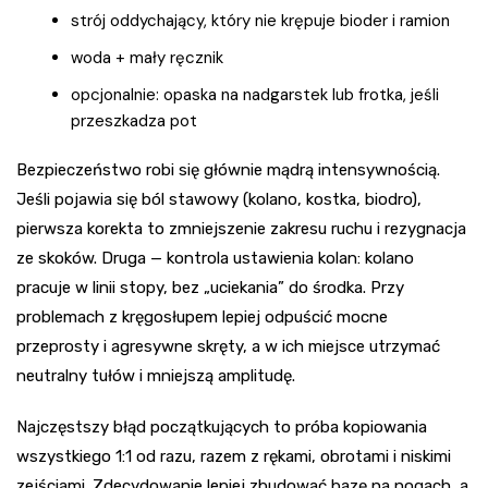
strój oddychający, który nie krępuje bioder i ramion
woda + mały ręcznik
opcjonalnie: opaska na nadgarstek lub frotka, jeśli
przeszkadza pot
Bezpieczeństwo robi się głównie mądrą intensywnością.
Jeśli pojawia się ból stawowy (kolano, kostka, biodro),
pierwsza korekta to zmniejszenie zakresu ruchu i rezygnacja
ze skoków. Druga — kontrola ustawienia kolan: kolano
pracuje w linii stopy, bez „uciekania” do środka. Przy
problemach z kręgosłupem lepiej odpuścić mocne
przeprosty i agresywne skręty, a w ich miejsce utrzymać
neutralny tułów i mniejszą amplitudę.
Najczęstszy błąd początkujących to próba kopiowania
wszystkiego 1:1 od razu, razem z rękami, obrotami i niskimi
zejściami. Zdecydowanie lepiej zbudować bazę na nogach, a