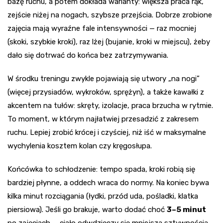
bazę ruchu, a potem dokłada warianty: większa praca rąk,
zejście niżej na nogach, szybsze przejścia. Dobrze zrobione
zajęcia mają wyraźne fale intensywności — raz mocniej
(skoki, szybkie kroki), raz lżej (bujanie, kroki w miejscu), żeby
dało się dotrwać do końca bez zatrzymywania.
W środku treningu zwykle pojawiają się utwory „na nogi”
(więcej przysiadów, wykroków, sprężyn), a także kawałki z
akcentem na tułów: skręty, izolacje, praca brzucha w rytmie.
To moment, w którym najłatwiej przesadzić z zakresem
ruchu. Lepiej zrobić krócej i czyściej, niż iść w maksymalne
wychylenia kosztem kolan czy kręgosłupa.
Końcówka to schłodzenie: tempo spada, kroki robią się
bardziej płynne, a oddech wraca do normy. Na koniec bywa
kilka minut rozciągania (łydki, przód uda, pośladki, klatka
piersiowa). Jeśli go brakuje, warto dodać choć
3–5 minut