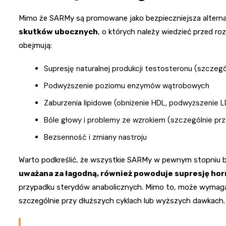
Mimo że SARMy są promowane jako bezpieczniejsza altern
skutków ubocznych
, o których należy wiedzieć przed r
obejmują:
Supresję naturalnej produkcji testosteronu (szczegó
Podwyższenie poziomu enzymów wątrobowych
Zaburzenia lipidowe (obniżenie HDL, podwyższenie L
Bóle głowy i problemy ze wzrokiem (szczególnie pr
Bezsenność i zmiany nastroju
Warto podkreślić, że wszystkie SARMy w pewnym stopniu bl
uważana za łagodną, również powoduje supresję ho
przypadku sterydów anabolicznych. Mimo to, może wymagać
szczególnie przy dłuższych cyklach lub wyższych dawkach.