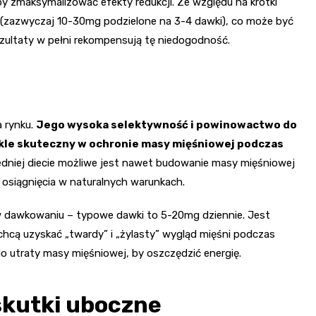
y zmaksymalizować efekty redukcji. Ze względu na krótki
e (zazwyczaj 10-30mg podzielone na 3-4 dawki), co może być
zultaty w pełni rekompensują tę niedogodność.
 rynku.
Jego wysoka selektywność i powinowactwo do
kle skuteczny w ochronie masy mięśniowej podczas
edniej diecie możliwe jest nawet budowanie masy mięśniowej
 osiągnięcia w naturalnych warunkach.
 dawkowaniu – typowe dawki to 5-20mg dziennie. Jest
chcą uzyskać „twardy” i „żylasty” wygląd mięśni podczas
do utraty masy mięśniowej, by oszczędzić energię.
skutki uboczne