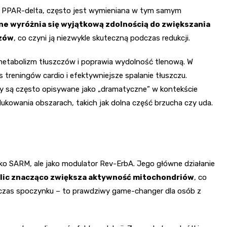
tą PPAR-delta, często jest wymieniana w tym samym
ne wyróżnia się wyjątkową zdolnością do zwiększania
czów
, co czyni ją niezwykle skuteczną podczas redukcji.
metabolizm tłuszczów i poprawia wydolność tlenową. W
 treningów cardio i efektywniejsze spalanie tłuszczu.
ty są często opisywane jako „dramatyczne” w kontekście
dukowania obszarach, takich jak dolna część brzucha czy uda.
jako SARM, ale jako modulator Rev-ErbA. Jego główne działanie
lic znacząco zwiększa aktywność mitochondriów
, co
czas spoczynku – to prawdziwy game-changer dla osób z