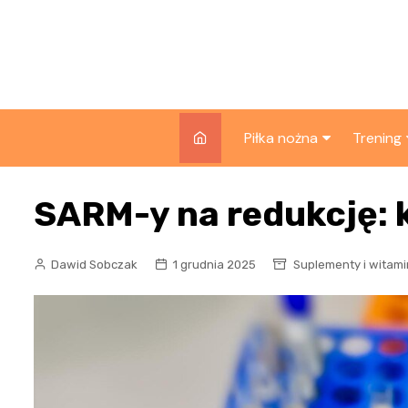
Skip
to
content
Piłka nożna
Trening
Rankingi klubów i lig
Siłownia
SARM-y na redukcję: k
siłowe
Składy i zawodnicy
Biegani
Reprezentacje
Dawid Sobczak
1 grudnia 2025
Suplementy i witami
Sprzęt 
Rozgrywki
Kontuzj