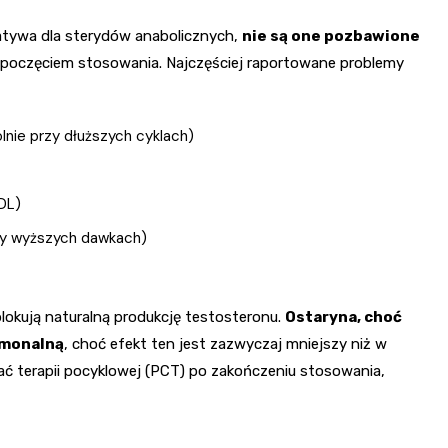
atywa dla sterydów anabolicznych,
nie są one pozbawione
ozpoczęciem stosowania. Najczęściej raportowane problemy
lnie przy dłuższych cyklach)
DL)
zy wyższych dawkach)
okują naturalną produkcję testosteronu.
Ostaryna, choć
rmonalną
, choć efekt ten jest zazwyczaj mniejszy niż w
 terapii pocyklowej (PCT) po zakończeniu stosowania,