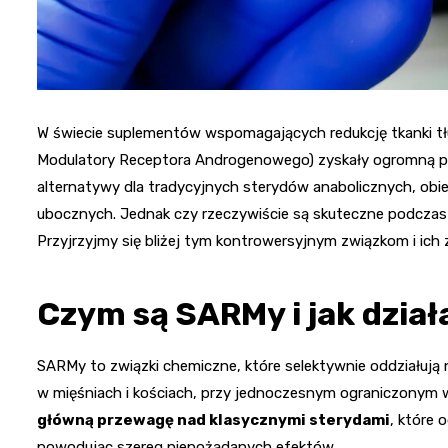
W świecie suplementów wspomagających redukcję tkanki tł
Modulatory Receptora Androgenowego) zyskały ogromną po
alternatywy dla tradycyjnych sterydów anabolicznych, obie
ubocznych. Jednak czy rzeczywiście są skuteczne podczas r
Przyjrzyjmy się bliżej tym kontrowersyjnym związkom i ich 
Czym są SARMy i jak dział
SARMy to związki chemiczne, które selektywnie oddziałują
w mięśniach i kościach, przy jednoczesnym ograniczonym 
główną przewagę nad klasycznymi sterydami
, które 
powodując szereg niepożądanych efektów.