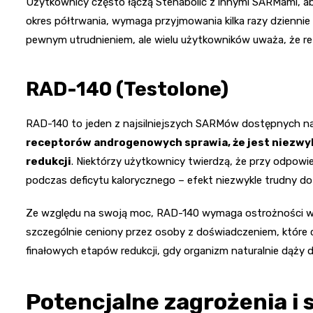
Użytkownicy często łączą Stenabolic z innymi SARMami, ab
okres półtrwania, wymaga przyjmowania kilka razy dzienni
pewnym utrudnieniem, ale wielu użytkowników uważa, że re
RAD-140 (Testolone)
RAD-140 to jeden z najsilniejszych SARMów dostępnych na
receptorów androgenowych sprawia, że jest niezwy
redukcji
. Niektórzy użytkownicy twierdzą, że przy odpowi
podczas deficytu kalorycznego – efekt niezwykle trudny do
Ze względu na swoją moc, RAD-140 wymaga ostrożności w
szczególnie ceniony przez osoby z doświadczeniem, które 
finałowych etapów redukcji, gdy organizm naturalnie dąży 
Potencjalne zagrożenia i 