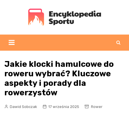
Skip
to
content
Jakie klocki hamulcowe do
roweru wybrać? Kluczowe
aspekty i porady dla
rowerzystów
Dawid Sobczak
17 września 2025
Rower