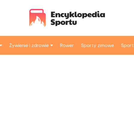
Żywienie i zdrowie
Rower
Sporty zimowe
Spor
 i ćwiczenia
Suplementy i witaminy
Dieta
e
Dolegliwości
i akcesoria
Zdrowe przepisy
e i regeneracja