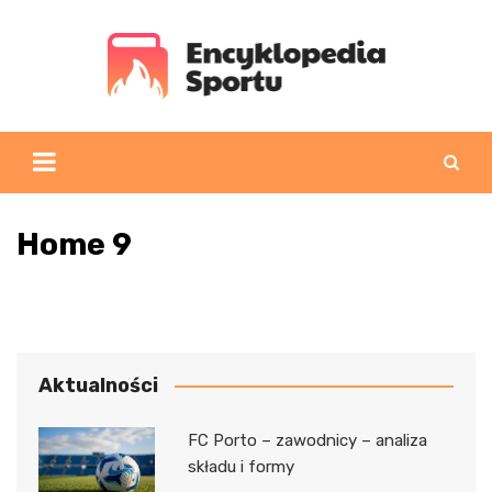
Skip
to
content
Home 9
Aktualności
FC Porto – zawodnicy – analiza
składu i formy